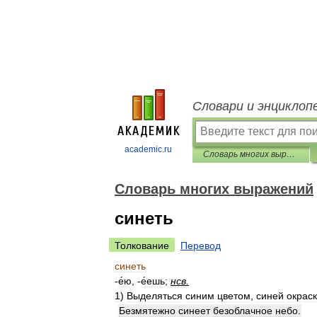
Словари и энциклоп
academic.ru
Словарь многих выражений
Словарь многих выражений
синеть
Толкование
Перевод
синеть
-
е́ю
, -
е́ешь
;
нсв
.
1
)
Выделяться
синим
цветом
,
синей
окрас
Безмятежно
синеет
безоблачное
небо
.