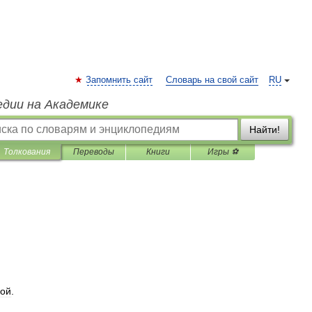
Запомнить сайт
Словарь на свой сайт
RU
едии на Академике
Найти!
Толкования
Переводы
Книги
Игры ⚽
кой
.