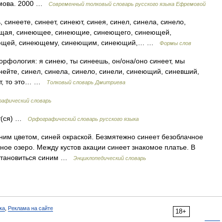
емова. 2000 …
Современный толковый словарь русского языка Ефремовой
синеете, синеет, синеют, синея, синел, синела, синело,
ющая, синеющее, синеющие, синеющего, синеющей,
еющей, синеющему, синеющим, синеющий,… …
Формы слов
 Морфология: я синею, ты синеешь, он/она/оно синеет, мы
инейте, синел, синела, синело, синели, синеющий, синевший,
еет, то это… …
Толковый словарь Дмитриева
рафический словарь
/ют(ся) …
Орфографический словарь русского языка
иним цветом, синей окраской. Безмятежно синеет безоблачное
ное озеро. Между кустов акации синеет знакомое платье. В
. Становиться синим …
Энциклопедический словарь
ка
,
Реклама на сайте
18+