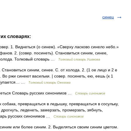
синец
гих словарях:
ер. 1. Виднеться (о синем). «Сверху ласково синело небо.»
анов. 2. (совер. посинеть). Становиться синим, синее,
т холода. Толковый словарь …
Толковый словарь Ушакова
Становиться синим, синее. С. от холода. 2. (1 ое лицо и 2 е
. Во ржи синеют васильки. | совер. посинеть, ею, еешь (к 1
.). Купается… …
Толковый словарь Ожегова
днеться Словарь русских синонимов …
Словарь синонимов
к собака, превращаться в ледышку, превращаться в сосульку,
 дрогнуть, леденеть, замерзать, промерзать, зябнуть,
ловарь русских синонимов …
Словарь синонимов
 синим или более синим. 2. Выделяться своим синим цветом.