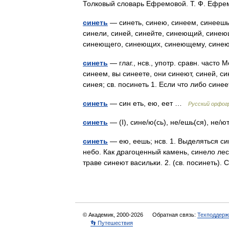
Толковый словарь Ефремовой. Т. Ф. Ефр
синеть
— синеть, синею, синеем, синеешь, 
синели, синей, синейте, синеющий, сине
синеющего, синеющих, синеющему, син
синеть
— глаг., нсв., употр. сравн. часто
синеем, вы синеете, они синеют, синей, с
синея; св. посинеть 1. Если что либо син
синеть
— син еть, ею, еет …
Русский орфог
синеть
— (I), сине/ю(сь), не/ешь(ся), не
синеть
— ею, еешь; нсв. 1. Выделяться с
небо. Как драгоценный камень, синело лес
траве синеют васильки. 2. (св. посинеть)
© Академик, 2000-2026
Обратная связь:
Техподдерж
👣 Путешествия