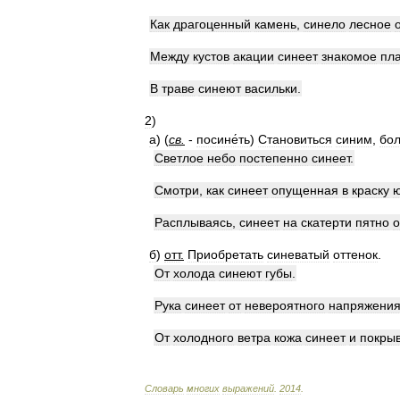
Как
драгоценный
камень
,
синело
лесное
Между
кустов
акации
синеет
знакомое
пл
В
траве
синеют
васильки
.
2
)
а
)
(
св
.
-
посине́ть
)
Становиться
синим
,
бо
Светлое
небо
постепенно
синеет
.
Смотри
,
как
синеет
опущенная
в
краску
Расплываясь
,
синеет
на
скатерти
пятно
о
б
)
отт
.
Приобретать
синеватый
оттенок
.
От
холода
синеют
губы
.
Рука
синеет
от
невероятного
напряжени
От
холодного
ветра
кожа
синеет
и
покры
Словарь
многих
выражений
.
2014
.