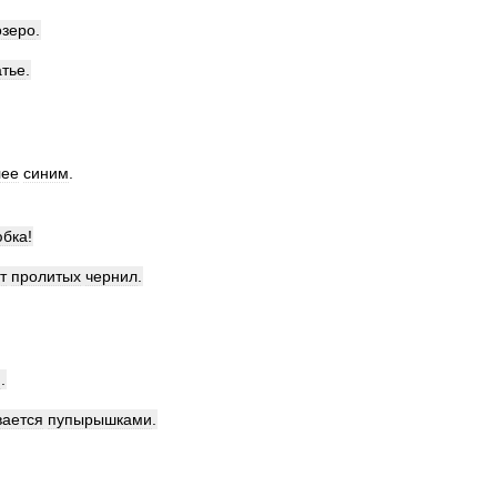
озеро
.
атье
.
лее
синим
.
юбка
!
т
пролитых
чернил
.
я
.
вается
пупырышками
.