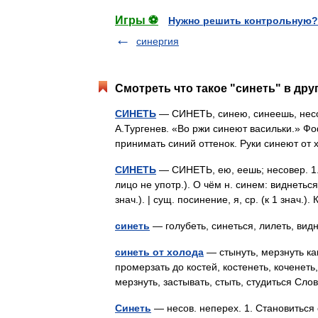
Игры ⚽
Нужно решить контрольную?
синергия
Смотреть что такое "синеть" в дру
СИНЕТЬ
— СИНЕТЬ, синею, синеешь, несов
А.Тургенев. «Во ржи синеют васильки.» Фоф
принимать синий оттенок. Руки синеют о
СИНЕТЬ
— СИНЕТЬ, ею, еешь; несовер. 1. 
лицо не употр.). О чём н. синем: виднеться
знач.). | сущ. посинение, я, ср. (к 1 знач
синеть
— голубеть, синеться, лилеть, ви
синеть от холода
— стынуть, мерзнуть ка
промерзать до костей, костенеть, коченеть,
мерзнуть, застывать, стыть, студиться С
Синеть
— несов. неперех. 1. Становиться